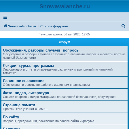
Snowavalanche.ru
П
Snowavalanche.ru
Список форумов
о
Текущее время: 06 авг 2026, 12:05
и
Форум
с
Обсуждения, разборы случаев, вопросы
к
Обсуждения и разборы случаев связанных с лавинами, вопросы и советы по теме
лавиной безопасности
Лекции, курсы, программы
Информация и отчеты о проведении различных мероприятий по лавинной
тематике
Лавинное снаряжение
Обсуждения и советы по работе с лавинным снаряжением
Фото, видео, литература
Ссылки на фото и видео материалы по лавинной безопасности, обсуждение
Страница памяти
Про тех, кого уже нет с нами...
По сайту
Вопросы, предложения, пожелания по работе сайта и форума.