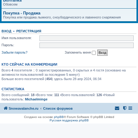
Болталка
Обовсем
Покупка - Продажа
Покупка или продажа лыжного, сноубордического и лавинного снаряжения
ВХОД
•
РЕГИСТРАЦИЯ
Имя пользователя:
Пароль:
Забыли пароль?
Запомнить меня
КТО СЕЙЧАС НА КОНФЕРЕНЦИИ
Всего
4
посетителя :: 0 зарегистрированных, 0 скрытых и 4 гостя (основано на
активности пользователей за последние 5 минут)
Больше всего посетителей (
454
) здесь было 28 апр 2024, 06:34
СТАТИСТИКА
Всего сообщений:
18
•Всего тем:
111
•Всего пользователей:
126
•Новый
пользователь:
Michaelminge
Snowavalanche.ru
Список форумов
Создано на основе
phpBB
® Forum Software © phpBB Limited
Русская поддержка phpBB