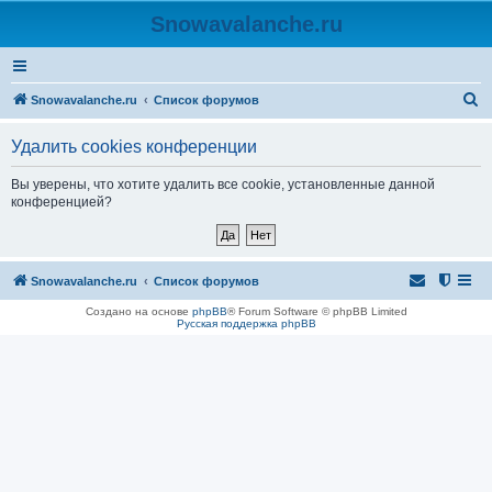
Snowavalanche.ru
П
Snowavalanche.ru
Список форумов
о
Удалить cookies конференции
и
с
Вы уверены, что хотите удалить все cookie, установленные данной
конференцией?
к
Snowavalanche.ru
Список форумов
Создано на основе
phpBB
® Forum Software © phpBB Limited
Русская поддержка phpBB