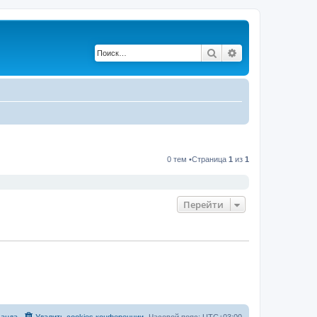
Поиск
Расширенный по
0 тем •Страница
1
из
1
Перейти