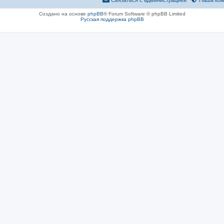
Связаться с администрацией
Наша ком
Создано на основе
phpBB
® Forum Software © phpBB Limited
Русская поддержка phpBB