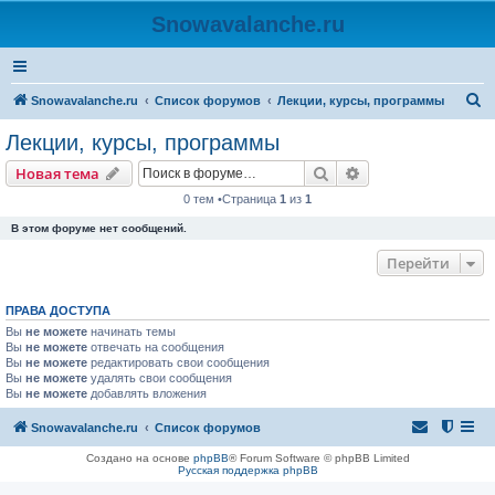
Snowavalanche.ru
П
Snowavalanche.ru
Список форумов
Лекции, курсы, программы
о
Лекции, курсы, программы
и
Поиск
Расширенный пои
Новая тема
с
0 тем •Страница
1
из
1
к
В этом форуме нет сообщений.
Перейти
ПРАВА ДОСТУПА
Вы
не можете
начинать темы
Вы
не можете
отвечать на сообщения
Вы
не можете
редактировать свои сообщения
Вы
не можете
удалять свои сообщения
Вы
не можете
добавлять вложения
Snowavalanche.ru
Список форумов
Создано на основе
phpBB
® Forum Software © phpBB Limited
Русская поддержка phpBB