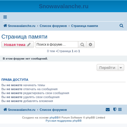
Snowavalanche.ru
П
Snowavalanche.ru
Список форумов
Страница памяти
о
Страница памяти
и
Поиск
Расширенный пои
Новая тема
с
0 тем •Страница
1
из
1
к
В этом форуме нет сообщений.
Перейти
ПРАВА ДОСТУПА
Вы
не можете
начинать темы
Вы
не можете
отвечать на сообщения
Вы
не можете
редактировать свои сообщения
Вы
не можете
удалять свои сообщения
Вы
не можете
добавлять вложения
Snowavalanche.ru
Список форумов
Создано на основе
phpBB
® Forum Software © phpBB Limited
Русская поддержка phpBB